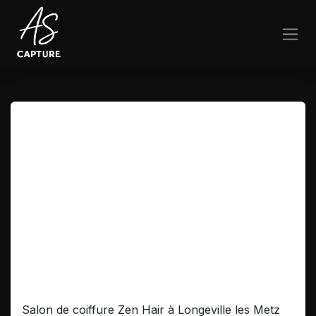
Se rendre au contenu
Publicité Salon de Coiffure
Salon de coiffure Zen Hair à Longeville les Metz